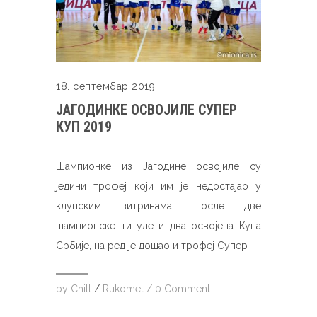
18. септембар 2019.
ЈАГОДИНКЕ ОСВОЈИЛЕ СУПЕР
КУП 2019
Шампионке из Јагодине освојиле су
једини трофеј који им је недостајао у
клупским витринама. После две
шампионске титуле и два освојена Купа
Србије, на ред је дошао и трофеј Супер
by
Chill
/
Rukomet
/
0 Comment