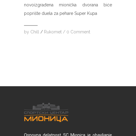
novoizgrađena mionička dvorana biće
poprište duela za pehare Super Kupa
by
Chill
/
Rukomet
/
0 Comment
Osnovna delatnost SC Mionica je obavljanje