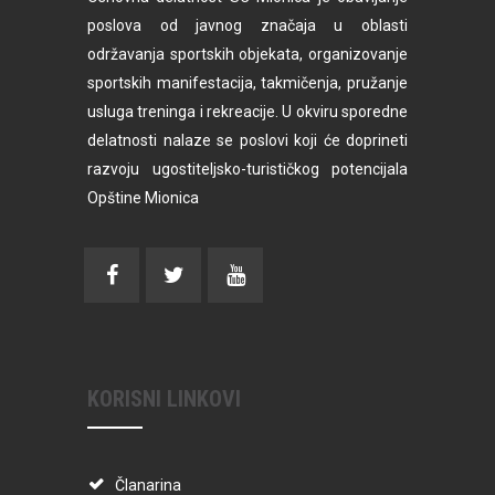
poslova od javnog značaja u oblasti
održavanja sportskih objekata, organizovanje
sportskih manifestacija, takmičenja, pružanje
usluga treninga i rekreacije. U okviru sporedne
delatnosti nalaze se poslovi koji će doprineti
razvoju ugostiteljsko-turističkog potencijala
Opštine Mionica
KORISNI LINKOVI
Članarina