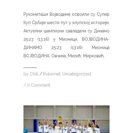
Рукометаши Војводине освоили су Супер
Куп Србије шести пут у клупској историји.
Актуелни шампиони савладали су Динамо
25:23 (13:16) у Мионици. ВОЈВОДИНА-
ДИНАМО 25:23 (13:16) Мионица
ВОЈВОДИНА: Овчина, Милић, Мирковић,
by
Chill
/
Rukomet
,
Uncategorized
/
0 Comment