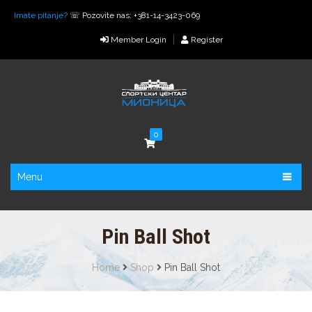
Imate pitanje?
☏ Pozovite nas: +381-14-3423-069
Member Login
Register
0
Menu
Pin Ball Shot
Home
Shop
Pin Ball Shot