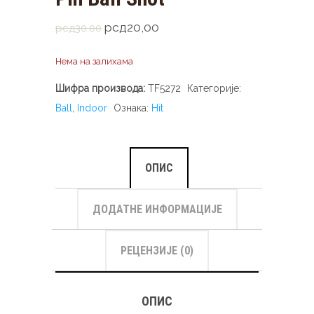
Оригинална
Тренутна
рсд
20,00
рсд
30,00
цена
цена
Нема на залихама
је
је:
била:
рсд20,00.
Шифра производа:
TF5272
Категорије:
рсд30,00.
Ball
,
Indoor
Ознака:
Hit
ОПИС
ДОДАТНЕ ИНФОРМАЦИЈЕ
РЕЦЕНЗИЈЕ (0)
ОПИС