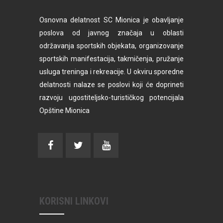
Osnovna delatnost SC Mionica je obavljanje
poslova od javnog značaja u oblasti
održavanja sportskih objekata, organizovanje
sportskih manifestacija, takmičenja, pružanje
usluga treninga i rekreacije. U okviru sporedne
delatnosti nalaze se poslovi koji će doprineti
razvoju ugostiteljsko-turističkog potencijala
Opštine Mionica
KORISNI LINKOVI