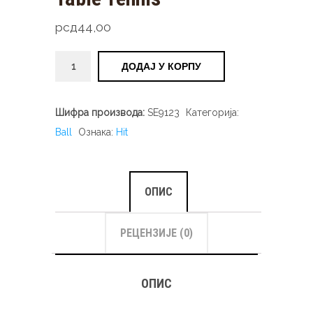
рсд
44,00
Table
ДОДАЈ У КОРПУ
Tennis
количина
Шифра производа:
SE9123
Категорија:
Ball
Ознака:
Hit
ОПИС
РЕЦЕНЗИЈЕ (0)
ОПИС