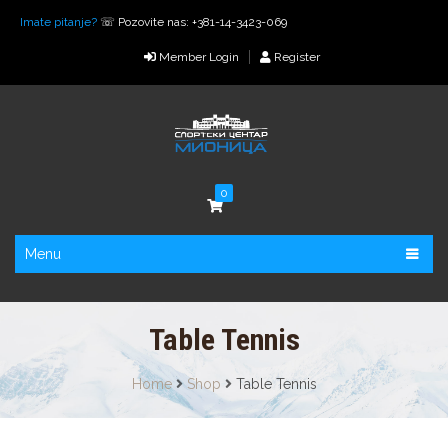
Imate pitanje?
☏ Pozovite nas: +381-14-3423-069
Member Login
Register
0
Menu
Table Tennis
Home
Shop
Table Tennis