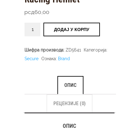
рсд
60,00
Racing
ДОДАЈ У КОРПУ
Helmet
количина
Шифра производа:
ZD5641
Категорија:
Secure
Ознака:
Brand
ОПИС
РЕЦЕНЗИЈЕ (0)
ОПИС