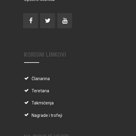
KORISNI LINKOVI
Članarina
Teretana
Takmičenja
Nagrade i trofeji