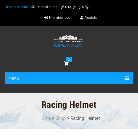
Imate pitanje?
☏ Pozovite nas: +381-14-3423-069
Member Login
Register
0
Menu
Racing Helmet
Home
Shop
Racing Helmet