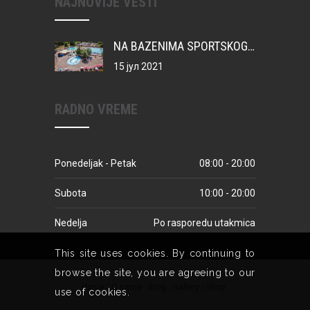
NAJNOVIJE VESTI
NA BAZENIMA SPORTSKOG CENTRA VATERPOLO KAMP ZA MIONIČKU DECU
15 јул 2021
RADNO VREME
Ponedeljak - Petak
08:00 - 20:00
Subota
10:00 - 20:00
Nedelja
Po rasporedu utakmica
This site uses cookies. By continuing to
browse the site, you are agreeing to our
Home
O nama
Blog
Gallery
Shop
use of cookies.